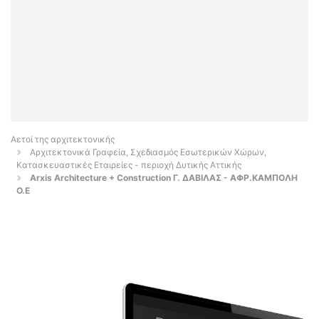
Αετοί της αρχιτεκτονικής
Αρχιτεκτονικά Γραφεία, Σχεδιασμός Εσωτερικών Χώρων,
Κατασκευαστικές Εταιρείες - περιοχή Δυτικής Αττικής
Arxis Architecture + Construction Γ. ΔΑΒΙΛΑΣ - ΑΦΡ.ΚΑΜΠΟΛΗ
Ο.Ε