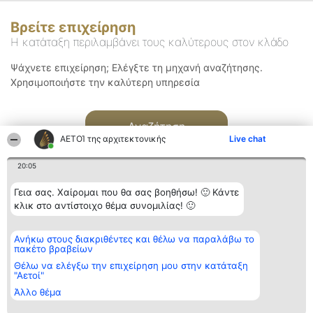
Βρείτε επιχείρηση
Η κατάταξη περιλαμβάνει τους καλύτερους στον κλάδο
Ψάχνετε επιχείρηση; Ελέγξτε τη μηχανή αναζήτησης.
Χρησιμοποιήστε την καλύτερη υπηρεσία
Αναζήτηση
ΑΕΤΟΊ της αρχιτεκτονικής
Live chat
20:05
Γεια σας. Χαίρομαι που θα σας βοηθήσω! 🙂 Κάντε
κλικ στο αντίστοιχο θέμα συνομιλίας! 🙂
Διοργανωτής της
Κατάταξη
Επικοινωνία
Ανήκω στους διακριθέντες και θέλω να παραλάβω το
κατάταξης
Διακριθέντες
Επικοινωνία
πακέτο βραβείων
BEAUTIFUL COMPANY
Λίστα όλων
Μονοπρόσωπη ΙΚΕ
των
Θέλω να ελέγξω την επιχείρηση μου στην κατάταξη
ΤΗΛ. ΕΠΙΚΟΙΝΩΝΙΑΣ:
διακριθέντων
"Αετοί"
2104128019
Μεθοδολογία
Άλλο θέμα
email:
Όροι &
aetoi@beautifulcompany.co
προϋποθέσεις
ΠΟΛΙΤΙΚΗ