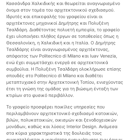
Κασσάνδρα Χαλκιδικής και θεωρείται αναγνωρισμένο
όνομα στον τομέα του αρχιτεκτονικού σχεδιασμού.
Ιδρυτές και επικεφαλής του γραφείου είναι οι
αρχιτέκτονες μηχανικοί Δημήτρης και Πολυξένη
Τσαλδάρη. Διαθέτοντας πολυετή εμπειρία, το γραφείο
έχει υλοποιήσει πλήθος έργων σε τοποθεσίες όπως η
Θεσσαλονίκη, η Χαλκιδική και η Ιταλία. Ο Δημήτρης
Τσαλδάρης είναι αναγνωρισμένος αρχιτέκτονας,
απόφοιτος των Politecnico di Milano και Iuav Venezia,
ενώ έχει συμμετάσχει ενεργά σε αρχιτεκτονικά
συμβούλια. Η Πολυξένη Τσαλδάρη ολοκλήρωσε επίσης
σπουδές στο Politecnico di Milano και διαθέτει
μεταπτυχιακό στην Αρχιτεκτονική Τοπίου, ενισχύοντας
έτσι τη γνώση της ομάδας για τη βιώσιμη ένταξη των
κτιρίων στο φυσικό περιβάλλον.
Το γραφείο προσφέρει ποικίλες υπηρεσίες που
περιλαμβάνουν αρχιτεκτονικό σχεδιασμό κατοικιών,
βιλών, πολυκατοικιών, οικισμών και ξενοδοχειακών
μονάδων, καθώς και λύσεις Interior Design. Ανάμεσα
στα κύρια χαρακτηριστικά της δουλειάς τους
συγκαταλέγεται η ικανότητα ενσωμάτωσης των έργων