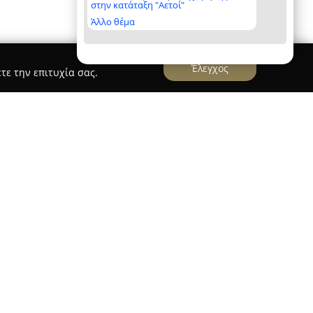
στην κατάταξη "Αετοί"
Άλλο θέμα
Έλεγχος
τε την επιτυχία σας.
λυφάδα
Labarch
rch
, που εδρεύει στη Γλυφάδα, αποτελεί σημείο
τεκτονικής μελέτης και του σχεδιασμού. Το
δίο υπηρεσιών, όπως ο αρχιτεκτονικός
χειακών μονάδων και επαγγελματικών χώρων, ο
διασμός σκαφών αναψυχής, καθώς και ο
ικός φωτισμός. Συμπληρωματικά, προσφέρει
σκευής και επιβλέπει έργα, ενώ ειδικεύεται και