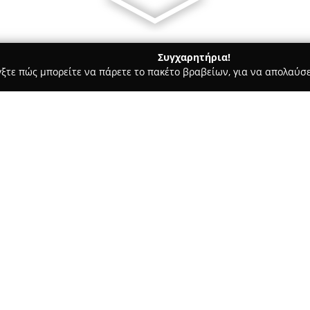
Συγχαρητήρια!
γξτε πώς μπορείτε να πάρετε το πακέτο βραβείων, για να απολαύσε
α, Σχεδιασμός Εσωτερικών Χώρων, Κατασκευαστικές Εταιρείες - Γ
Σχετικά με την εταιρεία:
Το αρχιτεκτονικό γραφείο
Laba
αναφοράς στον κλάδο της αρχι
γραφείο καλύπτει ένα ευρύ πε
σχεδιασμός κατοικιών, ξενοδο
εσωτερικός σχεδιασμός, ο σχε
αρχιτεκτονικός και διακοσμητ
υπηρεσίες κατασκευής, ανακατα