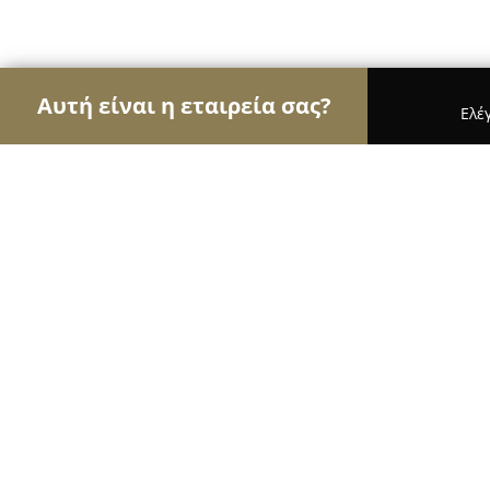
Αυτή είναι η εταιρεία σας?
Ελέ
Αετοί της αρχιτεκτονικής
Αρχιτεκτονικά Γραφεί
Labarch
9.5
(32)
Γλυφάδα, Glyfáda