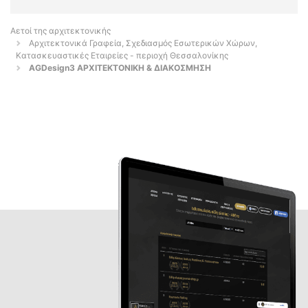
Αετοί της αρχιτεκτονικής
Αρχιτεκτονικά Γραφεία, Σχεδιασμός Εσωτερικών Χώρων,
Κατασκευαστικές Εταιρείες - περιοχή Θεσσαλονίκης
AGDesign3 ΑΡΧΙΤΕΚΤΟΝΙΚΗ & ΔΙΑΚΟΣΜΗΣΗ