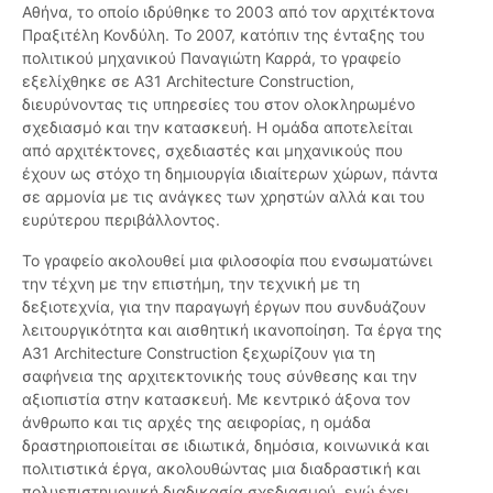
Αθήνα, το οποίο ιδρύθηκε το 2003 από τον αρχιτέκτονα
Πραξιτέλη Κονδύλη. Το 2007, κατόπιν της ένταξης του
πολιτικού μηχανικού Παναγιώτη Καρρά, το γραφείο
εξελίχθηκε σε A31 Architecture Construction,
διευρύνοντας τις υπηρεσίες του στον ολοκληρωμένο
σχεδιασμό και την κατασκευή. Η ομάδα αποτελείται
από αρχιτέκτονες, σχεδιαστές και μηχανικούς που
έχουν ως στόχο τη δημιουργία ιδιαίτερων χώρων, πάντα
σε αρμονία με τις ανάγκες των χρηστών αλλά και του
ευρύτερου περιβάλλοντος.
Το γραφείο ακολουθεί μια φιλοσοφία που ενσωματώνει
την τέχνη με την επιστήμη, την τεχνική με τη
δεξιοτεχνία, για την παραγωγή έργων που συνδυάζουν
λειτουργικότητα και αισθητική ικανοποίηση. Τα έργα της
A31 Architecture Construction ξεχωρίζουν για τη
σαφήνεια της αρχιτεκτονικής τους σύνθεσης και την
αξιοπιστία στην κατασκευή. Με κεντρικό άξονα τον
άνθρωπο και τις αρχές της αειφορίας, η ομάδα
δραστηριοποιείται σε ιδιωτικά, δημόσια, κοινωνικά και
πολιτιστικά έργα, ακολουθώντας μια διαδραστική και
πολυεπιστημονική διαδικασία σχεδιασμού, ενώ έχει