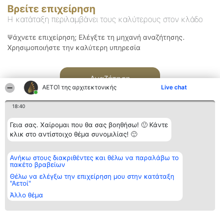
Βρείτε επιχείρηση
Η κατάταξη περιλαμβάνει τους καλύτερους στον κλάδο
Ψάχνετε επιχείρηση; Ελέγξτε τη μηχανή αναζήτησης.
Χρησιμοποιήστε την καλύτερη υπηρεσία
Αναζήτηση
ΑΕΤΟΊ της αρχιτεκτονικής
Live chat
18:40
Γεια σας. Χαίρομαι που θα σας βοηθήσω! 🙂 Κάντε
κλικ στο αντίστοιχο θέμα συνομιλίας! 🙂
Διοργανωτής της
Κατάταξη
Επικοινωνία
Ανήκω στους διακριθέντες και θέλω να παραλάβω το
κατάταξης
Διακριθέντες
Επικοινωνία
πακέτο βραβείων
BEAUTIFUL COMPANY
Λίστα όλων
Μονοπρόσωπη ΙΚΕ
των
Θέλω να ελέγξω την επιχείρηση μου στην κατάταξη
ΤΗΛ. ΕΠΙΚΟΙΝΩΝΙΑΣ:
διακριθέντων
"Αετοί"
2104128019
Μεθοδολογία
Άλλο θέμα
email:
Όροι &
aetoi@beautifulcompany.co
προϋποθέσεις
ΠΟΛΙΤΙΚΗ
ΑΠΟΡΡΗΤΟΥ