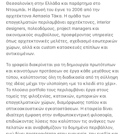
Θεσσαλονίκη στην Ελλάδα και παράρτημα στο
Ντουμπάι. Η ίδρυσή του έγινε το 2006 από την
αρχιτέκτονα Ασπασία Τάκα. Η ομάδα των
επαγγελματιών περιλαμβάνει αρχιτέκτονες, interior
designers, πολεοδόμους, project managers και
οικονομικούς συμβούλους, προσφέροντας υπηρεσίες
όπως αρχιτεκτονικές μελέτες, σχεδιασμό εσωτερικών
χώρων, αλλά και custom κατασκευές επίπλων και
αντικειμένων.
Το γραφείο διακρίνεται για τη δημιουργία πρωτότυπων
και καινοτόμων προτάσεων σε έργα κάθε μεγέθους και
τύπου, καλύπτοντας όλη τη διαδικασία από τη σύλληψη
της ιδέας μέχρι την υλοποίηση «με το κλειδί στο χέρι».
Το πλούσιο portfolio τους περιλαμβάνει έργα στους
τομείς της φιλοξενίας, κατοικιών, εμπορικών και
επαγγελματικών χώρων, διαμόρφωσης τοπίου και
οπτικοακουστικών εγκαταστάσεων. Η εταιρεία δίνει
ιδιαίτερη έμφαση στην ανθρωποκεντρική φιλοσοφία,
επιδιώκοντας λύσεις που καλύπτουν τις ανάγκες των
πελατών και αναβαθμίζουν το δομημένο περιβάλλον,
ενώ δίνει προτεραιότητα στην ευημερία, την ευεξία και