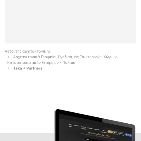
Αετοί της αρχιτεκτονικής
Αρχιτεκτονικά Γραφεία, Σχεδιασμός Εσωτερικών Χώρων,
Κατασκευαστικές Εταιρείες - Πυλαια
Taka + Partners