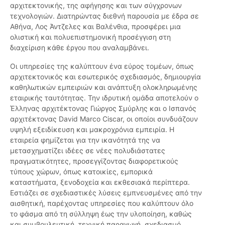
αρχιτεκτονικής, της αφήγησης και των σύγχρονων
τεχνολογιών. Διατηρώντας διεθνή παρουσία με έδρα σε
Αθήνα, Λος Άντζελες και Βαλένθια, προσφέρει μια
ολιστική και πολυεπιστημονική προσέγγιση στη
διαχείριση κάθε έργου που αναλαμβάνει.
Οι υπηρεσίες της καλύπτουν ένα εύρος τομέων, όπως
αρχιτεκτονικός και εσωτερικός σχεδιασμός, δημιουργία
καθηλωτικών εμπειριών και ανάπτυξη ολοκληρωμένης
εταιρικής ταυτότητας. Την ιδρυτική ομάδα αποτελούν ο
Έλληνας αρχιτέκτονας Γιώργος Σμύρλης και ο Ισπανός
αρχιτέκτονας David Marco Ciscar, οι οποίοι συνδυάζουν
υψηλή εξειδίκευση και μακροχρόνια εμπειρία. Η
εταιρεία φημίζεται για την ικανότητά της να
μετασχηματίζει ιδέες σε νέες πολυδιάστατες
πραγματικότητες, προσεγγίζοντας διαφορετικούς
τύπους χώρων, όπως κατοικίες, εμπορικά
καταστήματα, ξενοδοχεία και εκθεσιακά περίπτερα.
Εστιάζει σε σχεδιαστικές λύσεις εμπνευσμένες από την
αισθητική, παρέχοντας υπηρεσίες που καλύπτουν όλο
το φάσμα από τη σύλληψη έως την υλοποίηση, καθώς
και συμβουλευτική, τεχνική παραγωγή, σχεδιασμό