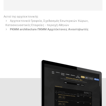
Αετοί της αρχιτεκτονικής
Αρχιτεκτονικά Γραφεία, Σχεδιασμός Εσωτερικών Χώρων,
Κατασκευαστικές Εταιρείες - περιοχή Αθηνών
PKMM architecture ΠΚΜΜ Αρχιτέκτονες Aναστηλωτές