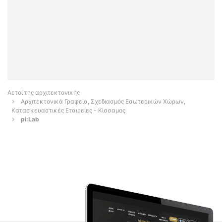
Αετοί της αρχιτεκτονικής
Αρχιτεκτονικά Γραφεία, Σχεδιασμός Εσωτερικών Χώρων,
Κατασκευαστικές Εταιρείες - Κίσσαμος
pi:Lab