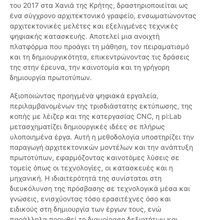
του 2017 στα Χανιά της Κρήτης, δραστηριοποιείται ως
ένα σύγχρονο αρχιτεκτονικό γραφείο, ενσωματώνοντας
αρχιτεκτονικές μελέτες και εξελιγμένες τεχνικές
ψηφιακής κατασκευής. Αποτελεί μια ανοιχτή
πλατφόρμα που προάγει τη μάθηση, τον πειραματισμό
και τη δημιουργικότητα, επικεντρώνοντας τις δράσεις
της στην έρευνα, την καινοτομία και τη γρήγορη
δημιουργία πρωτοτύπων.
Αξιοποιώντας προηγμένα ψηφιακά εργαλεία,
περιλαμβανομένων της τρισδιάστατης εκτύπωσης, της
κοπής με λέιζερ και της κατεργασίας CNC, η pi:Lab
μετασχηματίζει δημιουργικές ιδέες σε πλήρως
υλοποιημένα έργα. Αυτή η μεθοδολογία υποστηρίζει την
παραγωγή αρχιτεκτονικών μοντέλων και την ανάπτυξη
πρωτοτύπων, εφαρμόζοντας καινοτόμες λύσεις σε
τομείς όπως οι τεχνολογίες, οι κατασκευές και η
μηχανική. Η ιδιαιτερότητά της συνίσταται στη
διευκόλυνση της πρόσβασης σε τεχνολογικά μέσα και
γνώσεις, ενισχύοντας τόσο ερασιτέχνες όσο και
ειδικούς στη δημιουργία των έργων τους, ενώ
παράλληλα προωθεί τη διαμοίραση δεξιοτήτων και