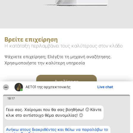
Βρείτε επιχείρηση
Η κατάταξη περιλαμβάνει τους καλύτερους στον κλάδο
Ψάχνετε επιχείρηση; Ελέγξτε τη μηχανή αναζήτησης.
Χρησιμοποιήστε την καλύτερη υπηρεσία
Αναζήτηση
ΑΕΤΟΊ της αρχιτεκτονικής
Live chat
18:17
Γεια σας. Χαίρομαι που θα σας βοηθήσω! 🙂 Κάντε
κλικ στο αντίστοιχο θέμα συνομιλίας! 🙂
Διοργανωτής της
Κατάταξη
Επικοινωνία
Ανήκω στους διακριθέντες και θέλω να παραλάβω το
κατάταξης
Διακριθέντες
Επικοινωνία