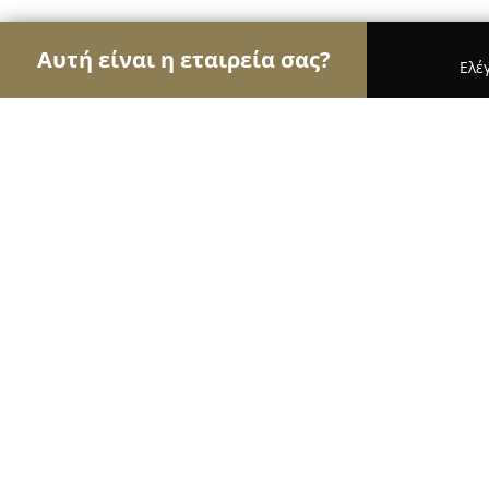
Αυτή είναι η εταιρεία σας?
Ελέ
Αετοί της αρχιτεκτονικής
Αρχιτεκτονικά Γραφεί
Mold Architects
8.1
(9)
Αθήνα, Καλλισθένους
Εμφάνιση αριθμού τηλεφώνου