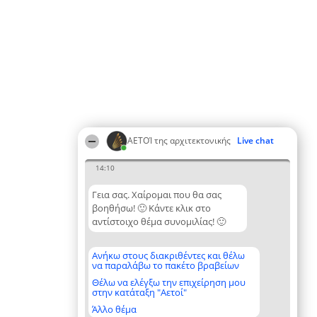
ΑΕΤΟΊ της αρχιτεκτονικής
Live chat
14:10
Γεια σας. Χαίρομαι που θα σας
βοηθήσω! 🙂 Κάντε κλικ στο
αντίστοιχο θέμα συνομιλίας! 🙂
Ανήκω στους διακριθέντες και θέλω
να παραλάβω το πακέτο βραβείων
Θέλω να ελέγξω την επιχείρηση μου
στην κατάταξη "Αετοί"
Άλλο θέμα