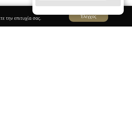
Έλεγχος
τε την επιτυχία σας.
θήνα
Mold Architects
α αρχιτεκτονικό γραφείο που εδρεύει στην Αθήνα
 το 2011 από την Ιλιάνα Κερεστετζή.
κή φιλοσοφία, η οποία περιλαμβάνει την έρευνα,
 προηγμένο και παραμετρικό σχεδιασμό, τον
ασμό, τις εικαστικές τέχνες, καθώς και την ίδια
 γκάμα υπηρεσιών και υιοθετεί διεπιστημονικές
έπει την παροχή ολοκληρωμένων λύσεων και τη