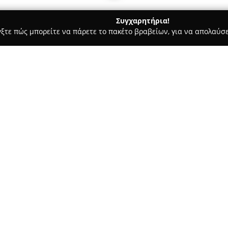
Συγχαρητήρια!
γξτε πώς μπορείτε να πάρετε το πακέτο βραβείων, για να απολαύσε
α, Σχεδιασμός Εσωτερικών Χώρων, Κατασκευαστικές Εταιρείες - Α
Σχετικά με την εταιρεία:
Η
Mold Architects
αποτελεί έν
και ξεκίνησε τη λειτουργία του
Χαρακτηρίζεται από μία ολιστι
την αρχιτεκτονική τοπίου, τον
γραφιστικό και εσωτερικό σχεδι
την υλοποίηση των έργων.
Η εταιρεία παρουσιάζει ευρεία
πρακτικές, γεγονός που επιτρ