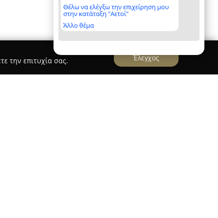
Θέλω να ελέγξω την επιχείρηση μου
στην κατάταξη "Αετοί"
Άλλο θέμα
Έλεγχος
τε την επιτυχία σας.
τερίνη
M1tos 3d
 με έδρα την Κατερίνη που δραστηριοποιείται
, με εξειδίκευση στις υπηρεσίες 3D
στικής απεικόνισης. Παρέχει συνολικές λύσεις
η αρχιτεκτονικών σχεδίων, επιτρέποντας σε
διοκτήτες να εξερευνήσουν ένα έργο πριν από την
ής ακρίβειας και ρεαλιστικές αναπαραστάσεις,