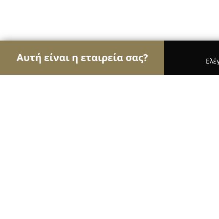
Αυτή είναι η εταιρεία σας?
Ελέ
Αετοί της αρχιτεκτονικής
Αρχιτεκτονικά Γραφεί
M1tos 3d
8.9
(15)
Κατερίνη, Ηλία Βενέζη