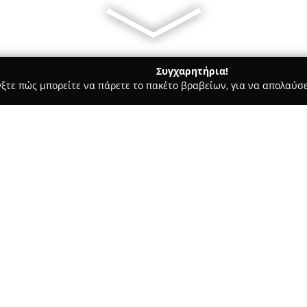
Συγχαρητήρια!
γξτε πώς μπορείτε να πάρετε το πακέτο βραβείων, για να απολαύσε
α, Σχεδιασμός Εσωτερικών Χώρων, Κατασκευαστικές Εταιρείες - Κα
Σχετικά με την εταιρεία:
Η
M1tos 3d
είναι μια εταιρεία
στον τομέα της αρχιτεκτονικής
μοντελοποίησης και φωτορεαλι
για τρισδιάστατη οπτικοποίησ
αρχιτέκτονες, επενδυτές και ι
κατασκευή του. Μέσα από υψηλ