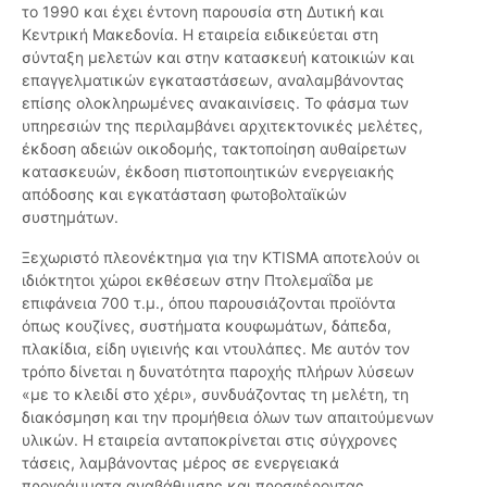
το 1990 και έχει έντονη παρουσία στη Δυτική και
Κεντρική Μακεδονία. Η εταιρεία ειδικεύεται στη
σύνταξη μελετών και στην κατασκευή κατοικιών και
επαγγελματικών εγκαταστάσεων, αναλαμβάνοντας
επίσης ολοκληρωμένες ανακαινίσεις. Το φάσμα των
υπηρεσιών της περιλαμβάνει αρχιτεκτονικές μελέτες,
έκδοση αδειών οικοδομής, τακτοποίηση αυθαίρετων
κατασκευών, έκδοση πιστοποιητικών ενεργειακής
απόδοσης και εγκατάσταση φωτοβολταϊκών
συστημάτων.
Ξεχωριστό πλεονέκτημα για την KTISMA αποτελούν οι
ιδιόκτητοι χώροι εκθέσεων στην Πτολεμαΐδα με
επιφάνεια 700 τ.μ., όπου παρουσιάζονται προϊόντα
όπως κουζίνες, συστήματα κουφωμάτων, δάπεδα,
πλακίδια, είδη υγιεινής και ντουλάπες. Με αυτόν τον
τρόπο δίνεται η δυνατότητα παροχής πλήρων λύσεων
«με το κλειδί στο χέρι», συνδυάζοντας τη μελέτη, τη
διακόσμηση και την προμήθεια όλων των απαιτούμενων
υλικών. Η εταιρεία ανταποκρίνεται στις σύγχρονες
τάσεις, λαμβάνοντας μέρος σε ενεργειακά
προγράμματα αναβάθμισης και προσφέροντας