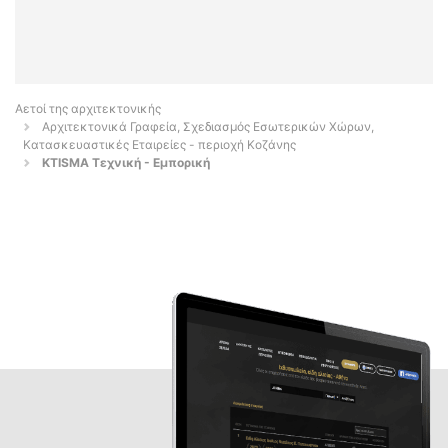
Αετοί της αρχιτεκτονικής
Αρχιτεκτονικά Γραφεία, Σχεδιασμός Εσωτερικών Χώρων,
Κατασκευαστικές Εταιρείες - περιοχή Κοζάνης
KTISMA Τεχνική - Εμπορική