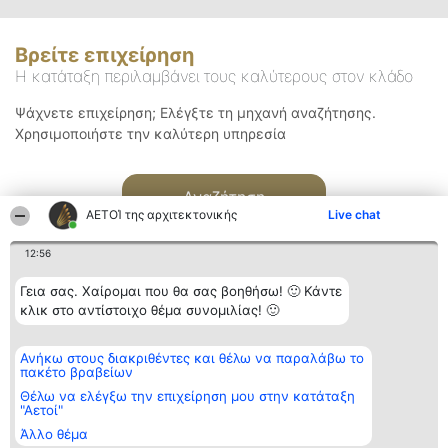
Βρείτε επιχείρηση
Η κατάταξη περιλαμβάνει τους καλύτερους στον κλάδο
Ψάχνετε επιχείρηση; Ελέγξτε τη μηχανή αναζήτησης.
Χρησιμοποιήστε την καλύτερη υπηρεσία
Αναζήτηση
ΑΕΤΟΊ της αρχιτεκτονικής
Live chat
12:56
Γεια σας. Χαίρομαι που θα σας βοηθήσω! 🙂 Κάντε
κλικ στο αντίστοιχο θέμα συνομιλίας! 🙂
Διοργανωτής της
Κατάταξη
Επικοινωνία
Ανήκω στους διακριθέντες και θέλω να παραλάβω το
κατάταξης
Διακριθέντες
Επικοινωνία
πακέτο βραβείων
BEAUTIFUL COMPANY
Λίστα όλων
Μονοπρόσωπη ΙΚΕ
των
Θέλω να ελέγξω την επιχείρηση μου στην κατάταξη
ΤΗΛ. ΕΠΙΚΟΙΝΩΝΙΑΣ:
διακριθέντων
"Αετοί"
2104128019
Μεθοδολογία
Άλλο θέμα
email:
Όροι &
aetoi@beautifulcompany.co