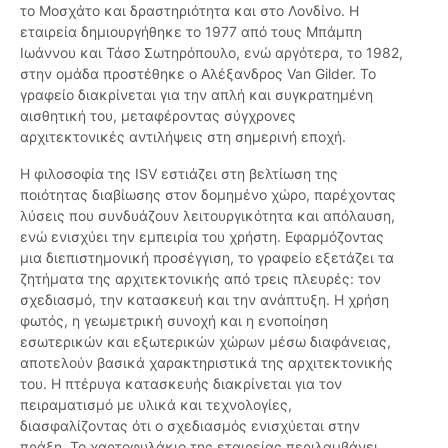
το Μοσχάτο και δραστηριότητα και στο Λονδίνο. Η
εταιρεία δημιουργήθηκε το 1977 από τους Μπάμπη
Ιωάννου και Τάσο Σωτηρόπουλο, ενώ αργότερα, το 1982,
στην ομάδα προστέθηκε ο Αλέξανδρος Van Gilder. Το
γραφείο διακρίνεται για την απλή και συγκρατημένη
αισθητική του, μεταφέροντας σύγχρονες
αρχιτεκτονικές αντιλήψεις στη σημερινή εποχή.
Η φιλοσοφία της ISV εστιάζει στη βελτίωση της
ποιότητας διαβίωσης στον δομημένο χώρο, παρέχοντας
λύσεις που συνδυάζουν λειτουργικότητα και απόλαυση,
ενώ ενισχύει την εμπειρία του χρήστη. Εφαρμόζοντας
μια διεπιστημονική προσέγγιση, το γραφείο εξετάζει τα
ζητήματα της αρχιτεκτονικής από τρεις πλευρές: τον
σχεδιασμό, την κατασκευή και την ανάπτυξη. Η χρήση
φωτός, η γεωμετρική συνοχή και η ενοποίηση
εσωτερικών και εξωτερικών χώρων μέσω διαφάνειας,
αποτελούν βασικά χαρακτηριστικά της αρχιτεκτονικής
του. Η πτέρυγα κατασκευής διακρίνεται για τον
πειραματισμό με υλικά και τεχνολογίες,
διασφαλίζοντας ότι ο σχεδιασμός ενισχύεται στην
πράξη. Το χαρτοφυλάκιο της εταιρείας περιλαμβάνει