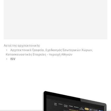
Αετοί της αρχιτεκτονικής
Αρχιτεκτονικά Γραφεία, Σχεδιασμός Εσωτερικών Χώρων,
Κατασκευαστικές Εταιρείες - περιοχή Αθηνών
ISV