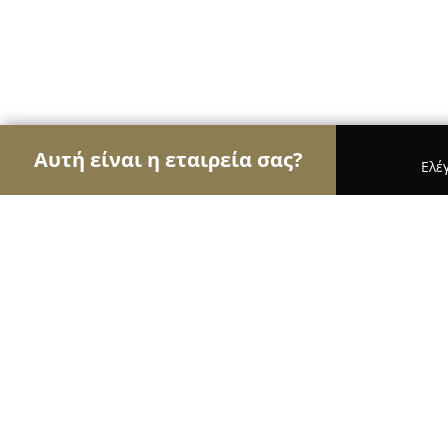
Αυτή είναι η εταιρεία σας?
Ελέ
Αετοί της αρχιτεκτονικής
Αρχιτεκτονικά Γραφεί
Gonzalez Malama Architects