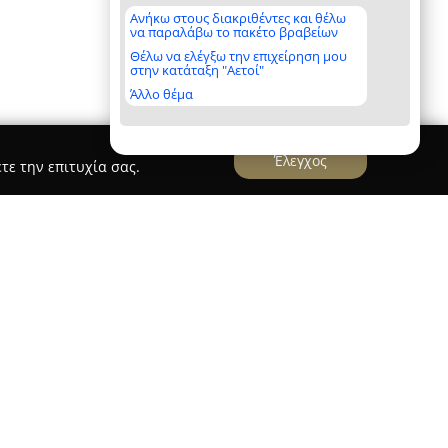
Ανήκω στους διακριθέντες και θέλω
να παραλάβω το πακέτο βραβείων
Θέλω να ελέγξω την επιχείρηση μου
στην κατάταξη "Αετοί"
Άλλο θέμα
Έλεγχος
τε την επιτυχία σας.
αλαμάτα
Gonzalez Malama Architects
alez Malama Architects
, με έδρα στην
χιτεκτονικό σχεδιασμό τόσο κτιρίων όσο και
 υπηρεσίες υψηλής ποιότητας σε όλα τα στάδια
ασίες ξεκινούν από την ανάλυση σκοπιμότητας