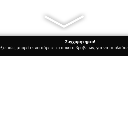
Συγχαρητήρια!
γξτε πώς μπορείτε να πάρετε το πακέτο βραβείων, για να απολαύσε
α, Σχεδιασμός Εσωτερικών Χώρων, Κατασκευαστικές Εταιρείες - Κ
Σχετικά με την εταιρεία:
Το αρχιτεκτονικό γραφείο
Gonz
Καλαμάτα, ειδικεύεται στον αρ
συγκροτημάτων, προσφέροντας
ανάπτυξης ενός έργου. Οι εργ