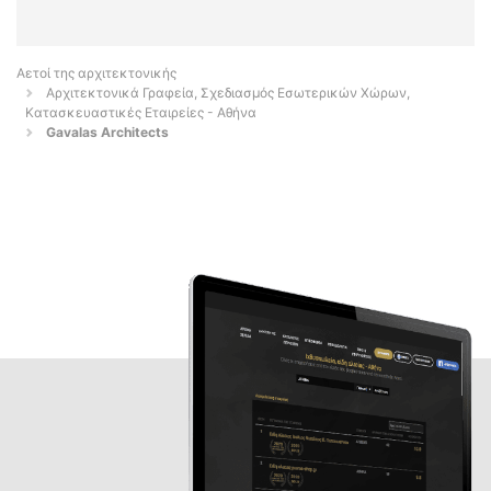
Αετοί της αρχιτεκτονικής
Αρχιτεκτονικά Γραφεία, Σχεδιασμός Εσωτερικών Χώρων,
Κατασκευαστικές Εταιρείες - Αθήνα
Gavalas Architects