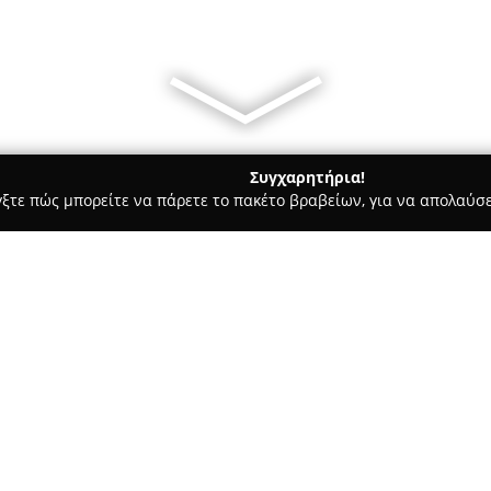
Συγχαρητήρια!
γξτε πώς μπορείτε να πάρετε το πακέτο βραβείων, για να απολαύσε
α, Σχεδιασμός Εσωτερικών Χώρων, Κατασκευαστικές Εταιρείες - π
Σχετικά με την εταιρεία:
Η
Gagos architecture & design
αναδειχθεί σε σημαντικό παρά
σχεδιασμού και της κατασκευή