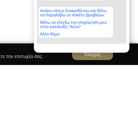
Ανήκω στους διακριθέντες και θέλω
να παραλάβω το πακέτο βραβείων
Θέλω να ελέγξω την επιχείρηση μου
στην κατάταξη "Αετοί"
Άλλο θέμα
Έλεγχος
τε την επιτυχία σας.
εριοχή Αθηνών
Gagos architecture & design
ιδρύθηκε το 1997 στη Λάρισα και έχει
γοντα στον χώρο του αρχιτεκτονικού
ς. Επεκτείνοντας τη δραστηριότητά της και στην