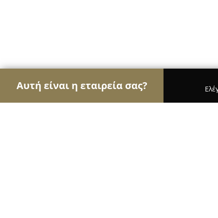
Αυτή είναι η εταιρεία σας?
Ελέ
Αετοί της αρχιτεκτονικής
Αρχιτεκτονικά Γραφεί
Gagos architecture & design