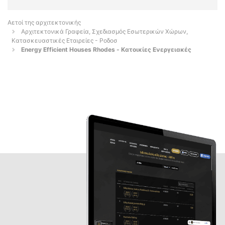
Αετοί της αρχιτεκτονικής
Αρχιτεκτονικά Γραφεία, Σχεδιασμός Εσωτερικών Χώρων,
Κατασκευαστικές Εταιρείες - Ροδοσ
Energy Efficient Houses Rhodes - Κατοικίες Ενεργειακές