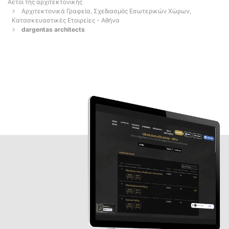
Αετοί της αρχιτεκτονικής
Αρχιτεκτονικά Γραφεία, Σχεδιασμός Εσωτερικών Χώρων,
Κατασκευαστικές Εταιρείες - Αθήνα
dargentas architects