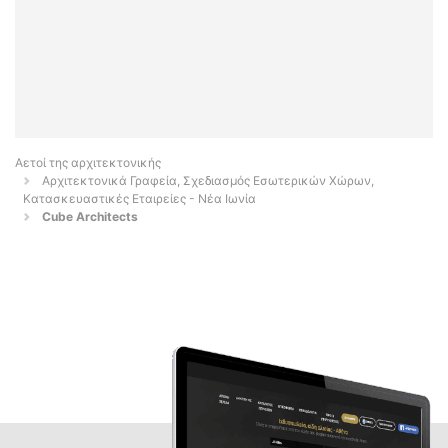
Αετοί της αρχιτεκτονικής
Αρχιτεκτονικά Γραφεία, Σχεδιασμός Εσωτερικών Χώρων,
Κατασκευαστικές Εταιρείες - Νέα Ιωνία
Cube Architects