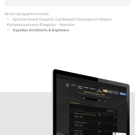
Αετοί της αρχιτεκτονικής
Αρχιτεκτονικά Γραφεία, Σχεδιασμός Εσωτερικών Χώρων,
Κατασκευαστικές Εταιρείες - Ναυπλιο
Xypolias Architects & Engineers