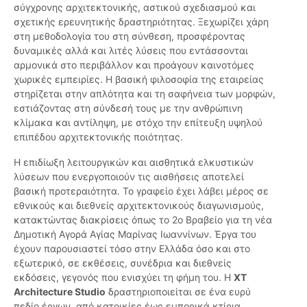
σύγχρονης αρχιτεκτονικής, αστικού σχεδιασμού και
σχετικής ερευνητικής δραστηριότητας. Ξεχωρίζει χάρη
στη μεθοδολογία του στη σύνθεση, προσφέροντας
δυναμικές αλλά και λιτές λύσεις που εντάσσονται
αρμονικά στο περιβάλλον και προάγουν καινοτόμες
χωρικές εμπειρίες. Η βασική φιλοσοφία της εταιρείας
στηρίζεται στην απλότητα και τη σαφήνεια των μορφών,
εστιάζοντας στη σύνδεσή τους με την ανθρώπινη
κλίμακα και αντίληψη, με στόχο την επίτευξη υψηλού
επιπέδου αρχιτεκτονικής ποιότητας.
Η επιδίωξη λειτουργικών και αισθητικά ελκυστικών
λύσεων που ενεργοποιούν τις αισθήσεις αποτελεί
βασική προτεραιότητα. Το γραφείο έχει λάβει μέρος σε
εθνικούς και διεθνείς αρχιτεκτονικούς διαγωνισμούς,
κατακτώντας διακρίσεις όπως το 2ο Βραβείο για τη νέα
Δημοτική Αγορά Αγίας Μαρίνας Ιωαννίνων. Έργα του
έχουν παρουσιαστεί τόσο στην Ελλάδα όσο και στο
εξωτερικό, σε εκθέσεις, συνέδρια και διεθνείς
εκδόσεις, γεγονός που ενισχύει τη φήμη του. Η
XT
Architecture Studio
δραστηριοποιείται σε ένα ευρύ
πεδίο έργων, από κατοικίες έως εμπορικά κτίρια,