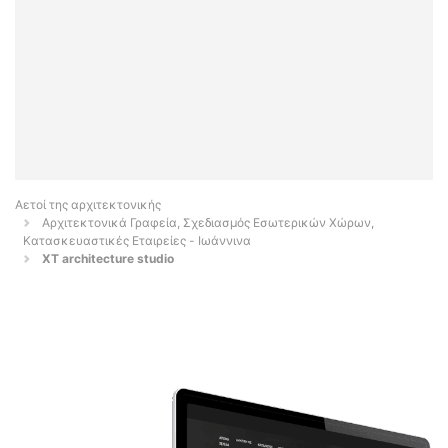
Αετοί της αρχιτεκτονικής
Αρχιτεκτονικά Γραφεία, Σχεδιασμός Εσωτερικών Χώρων,
Κατασκευαστικές Εταιρείες - Ιωάννινα
XT architecture studio