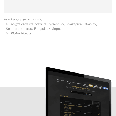
Αετοί της αρχιτεκτονικής
Αρχιτεκτονικά Γραφεία, Σχεδιασμός Εσωτερικών Χώρων,
Κατασκευαστικές Εταιρείες - Μαρούσι
WoArchitects