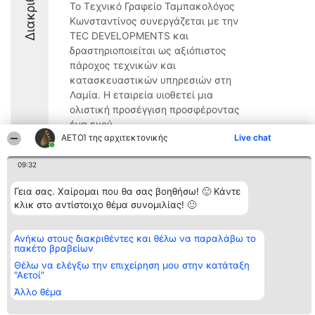
Διακριθέντες
Το Τεχνικό Γραφείο Ταμπακολόγος
Κωνσταντίνος συνεργάζεται με την
TEC DEVELOPMENTS και
δραστηριοποιείται ως αξιόπιστος
πάροχος τεχνικών και
κατασκευαστικών υπηρεσιών στη
Λαμία. Η εταιρεία υιοθετεί μια
ολιστική προσέγγιση προσφέροντας
ένα ευρύ ...
ΑΕΤΟΊ της αρχιτεκτονικής
Live chat
9.2
09:32
Γεια σας. Χαίρομαι που θα σας βοηθήσω! 🙂 Κάντε
Διοργανωτής της
Κατάταξη
Επικοινωνία
κλικ στο αντίστοιχο θέμα συνομιλίας! 🙂
κατάταξης
Διακριθέντες
Επικοινωνία
BEAUTIFUL COMPANY
Λίστα όλων
Μονοπρόσωπη ΙΚΕ
των
Ανήκω στους διακριθέντες και θέλω να παραλάβω το
ΤΗΛ. ΕΠΙΚΟΙΝΩΝΙΑΣ:
διακριθέντων
πακέτο βραβείων
2104128019
Μεθοδολογία
email:
Όροι &
Θέλω να ελέγξω την επιχείρηση μου στην κατάταξη
aetoi@beautifulcompany.co
"Αετοί"
προϋποθέσεις
ΠΟΛΙΤΙΚΗ
Άλλο θέμα
ΑΠΟΡΡΗΤΟΥ